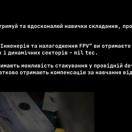
отримуй та вдосконалюй навички складання, пр
.
Інженерія та налагодження FPV” ви отримаєте
х і динамічних секторів – mil tec.
римають можливість стажування у провідній de
атково отримають компенсацію за навчання ві