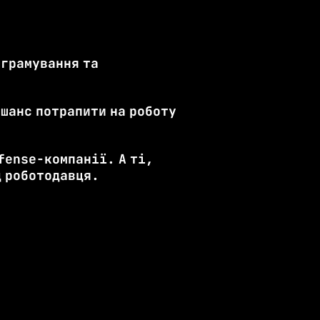
ограмування та
 шанс потрапити на роботу
fense-компанії. А ті,
д роботодавця.