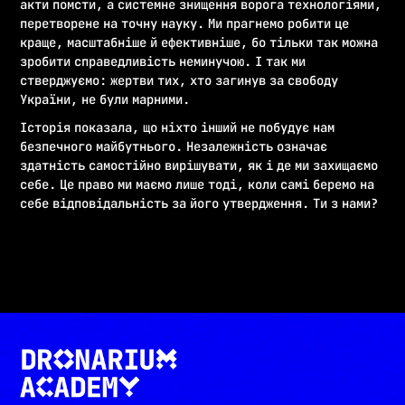
акти помсти, а системне знищення ворога технологіями,
перетворене на точну науку. Ми прагнемо робити це
краще, масштабніше й ефективніше, бо тільки так можна
зробити справедливість неминучою. І так ми
стверджуємо: жертви тих, хто загинув за свободу
України, не були марними.
Історія показала, що ніхто інший не побудує нам
безпечного майбутнього. Незалежність означає
здатність самостійно вирішувати, як і де ми захищаємо
себе. Це право ми маємо лише тоді, коли самі беремо на
себе відповідальність за його утвердження. Ти з нами?