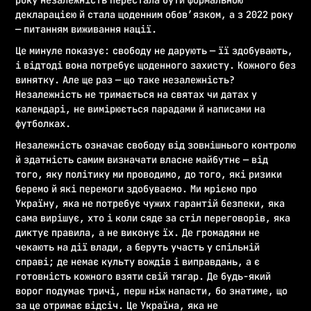
декларацією й стала щоденним обов’язком, а з 2022 року
— питанням виживання нації.
Це минуле показує: свободу не дарують — її здобувають,
і відтоді вона потребує щоденного захисту. Кожного без
винятку. Але ще раз — що таке незалежність?
Незалежність не тримається на святах чи датах у
календарі, не вимірюється парадами й написами на
футболках.
Незалежність означає свободу від зовнішнього контролю
й здатність самим визначати власне майбутнє — від
того, яку політику ми проводимо, до того, які ризики
беремо й які перемоги здобуваємо. Ми мріємо про
Україну, яка не потребує чужих гарантій безпеки, яка
сама вирішує, хто і коли сяде за стіл переговорів, яка
диктує правила, а не виконує їх. Де громадяни не
чекають на дії влади, а беруть участь у спільній
справі; де немає культу вождів і виправдань, а є
готовність кожного взяти свій тягар. Де будь-який
ворог подумає тричі, перш ніж напасти, бо знатиме, що
за це отримає відсіч. Це Україна, яка не