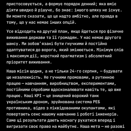
пристосовується, а формує порядок денний; яка вміє
діяти швидко й рішуче, бо знає: іншого шляху не існує.
Ви можете сказати, що це надто амбітно, але правда в
тому, що у нас немає інших опцій.
Усе відходить на другий план, якщо йдеться про фізичне
виживання держави та її громадян. У нас немає другого
шансу. Ми зобов’язані бути гнучкими й постійно
адаптуватися до ворога, який змінюється. Мінімум слів
і максимум дії, жорсткий прагматизм і абсолютний
пріоритет виживання.
Наша місія щодня, а не тільки 24-го серпня, — будувати
цю незалежність. Не гучними промовами, а рутинною
працею — навчанням, виробництвом, експериментами,
постійними спробами вдосконалювати навіть те, що вже
працює. Наші KPI — це знищений ворожий танк
українським дроном, зруйнована система РЕБ
противника, відео з ліквідованими окупантами, які
повертають сенс нашому навчанню і роботі інженерів.
Саме ці результати дають наснагу рухатися вперед і
вигризати своє право на майбутнє. Наша мета — не разові