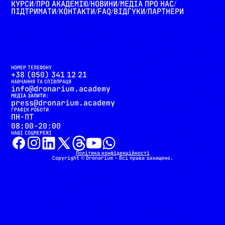
КУРСИ
ПРО АКАДЕМІЮ
НОВИНИ
МЕДІА ПРО НАС
/
/
/
/
ПІДТРИМАТИ
КОНТАКТИ
FAQ
ВІДГУКИ
ПАРТНЕРИ
/
/
/
/
НОМЕР ТЕЛЕФОНУ
+38 (050) 341 12 21
НАВЧАННЯ ТА СПІВПРАЦЯ
info@dronarium.academy
МЕДІА ЗАПИТИ:
press@dronarium.academy
ГРАФІК РОБОТИ
ПН-ПТ
08:00-20:00
НАШІ СОЦМЕРЕЖІ
Політика конфіденційності
Copyright © Dronarium – Всі права захищено.